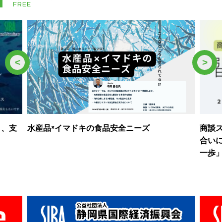
FREE
<
>
水産品×イマドキの食品安全ニーズ
く、支
商談ス
合い
一歩