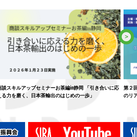
>
商談スキルアップセミナーお茶編in静岡 「引き合いに応
第２
える力を磨く、日本茶輸出のはじめの一歩」
のリ