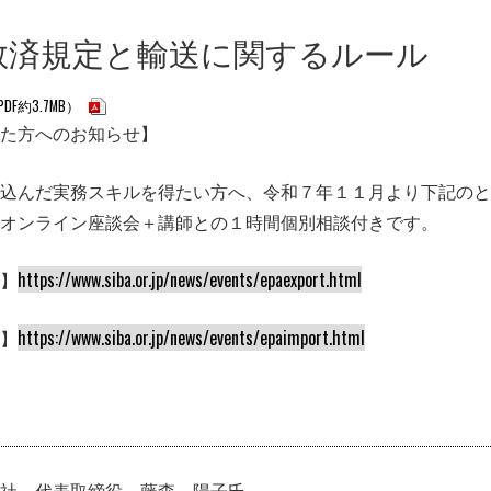
救済規定と輸送に関するルール
F約3.7MB）
た方へのお知らせ】
込んだ実務スキルを得たい方へ、令和７年１１月より下記のと
オンライン座談会＋講師との１時間個別相談付きです。
】
https://www.siba.or.jp/news/events/epaexport.html
】
https://www.siba.or.jp/news/events/epaimport.html
会社 代表取締役 藤森 陽子氏