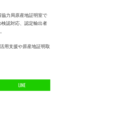
経済協力局原産地証明室で
の検認対応、認定輸出者
。
TA活用支援や原産地証明取
LINE